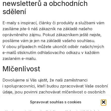
newsletterů a obchodních
sdělení
E-maily s inspirací, články či produkty a službami vám
zasíláme jste-li náš zákazník na základě našeho
oprávněného zájmu. Pokud zákazníkem ještě nejste,
posíláme vám je jen na základě vašeho souhlasu.
V obou případech můžete ukončit odběr našich/mých
e-mailů stisknutím odhlašovacího odkazu v každém
zaslaném e-mailu.
Mlčenlivost
Dovolujeme si Vás ujistit, že naši zaměstnanci
i spolupracovníci, kteří budou zpracovávat Vaše osobní
údaje, jsou povinni zachovávat mlčenlivost o osobních
údajích a o bezpečnostních opatřeních, jejichž
Spravovat souhlas s cookies
zveřejnění by ohrozilo zabezpečení Vašich osobních
údajů. Tato mlčenlivost přitom trvá i po skončení