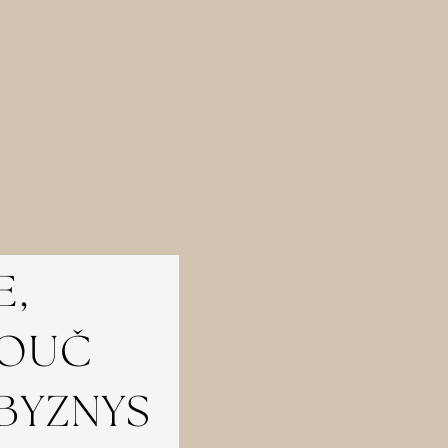
E,
KOUČ
 BYZNYS